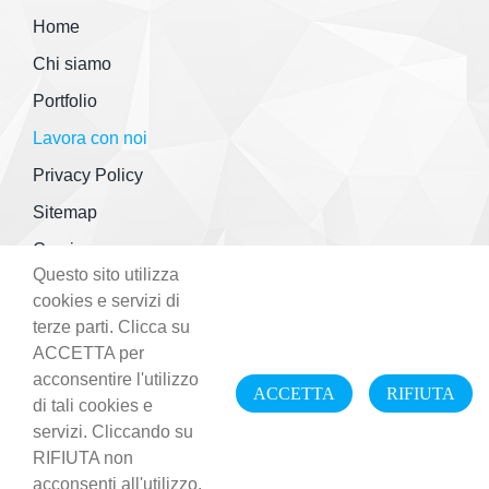
Home
Chi siamo
Portfolio
Lavora con noi
Privacy Policy
Sitemap
Corsi
Questo sito utilizza
cookies e servizi di
Copyright © 2019-2021 Mire Studio srl
terze parti. Clicca su
P.IVA 10244180963
ACCETTA per
acconsentire l'utilizzo
Sede Legale: viale Corsica 76
ACCETTA
RIFIUTA
di tali cookies e
20137 Milano (Mi)
servizi. Cliccando su
RIFIUTA non
acconsenti all'utilizzo.