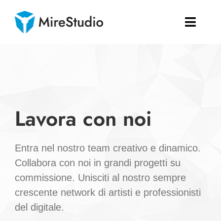
Salta
al
Toggle
contenuto
Naviga
Home
L’azienda
Lavora con noi
Portfolio
Edu
Entra nel nostro team creativo e dinamico.
Collabora con noi in grandi progetti su
CERCA
commissione. Unisciti al nostro sempre
PER:
crescente network di artisti e professionisti
del digitale.