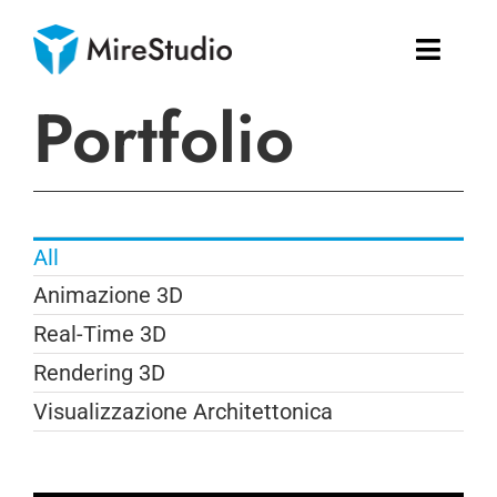
Salta
al
Toggle
contenuto
Naviga
Portfolio
Home
L’azienda
Portfolio
All
Animazione 3D
Edu
Real-Time 3D
Rendering 3D
CERCA
PER:
Visualizzazione Architettonica