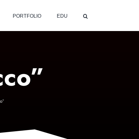
PORTFOLIO
EDU
cco”
o”